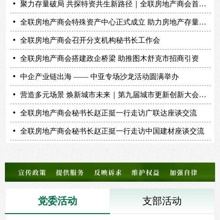
넸
聚力存量破局 共探特资共生新路径｜全联房地产商会首期特殊资产闭门沙龙在秦皇岛远洋蔚蓝海岸圆满举办
넸
全联房地产商会特殊资产中心正式成立 助力房地产存量资产盘活与风险化解
넸
全联房地产商会召开分支机构秘书长工作会
넸
全联房地产商会搭建政企桥梁 助推图木舒克市招商引资
넸
中企产业链出海 —— 中亚专场沙龙活动圆满举办
넸
营造多元场景 焕新城市未来｜第九届城市更新创新大会在京召开
넸
全联房地产商会秘书长赵正挺一行走访广联达座谈交流
넸
全联房地产商会秘书长赵正挺一行走访中国建材座谈交流
党委活动
支部活动