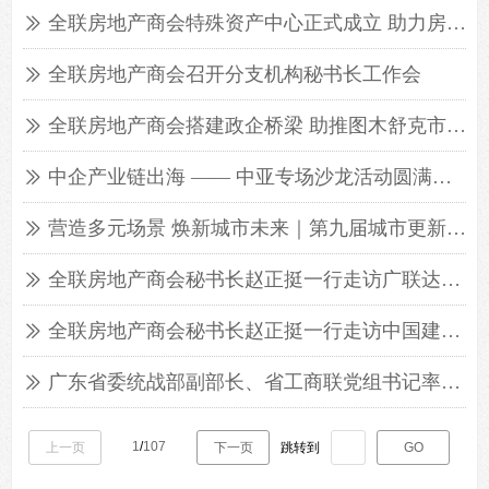
全联房地产商会特殊资产中心正式成立 助力房地产存量资产盘活与风险化解
ꅀ
全联房地产商会召开分支机构秘书长工作会
ꅀ
全联房地产商会搭建政企桥梁 助推图木舒克市招商引资
ꅀ
中企产业链出海 —— 中亚专场沙龙活动圆满举办
ꅀ
营造多元场景 焕新城市未来｜第九届城市更新创新大会在京召开
ꅀ
全联房地产商会秘书长赵正挺一行走访广联达座谈交流
ꅀ
全联房地产商会秘书长赵正挺一行走访中国建材座谈交流
ꅀ
广东省委统战部副部长、省工商联党组书记率队走访全联房地产商会
ꅀ
1
/
107
上一页
下一页
跳转到
GO