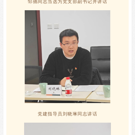
邹驰同志当选为党支部副书记并讲话
党建
指导员
刘晓琳同志讲话