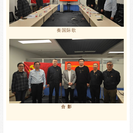
奏国际歌
合 影