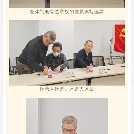
全体到会有选举权的党员填写选票
计票人计票、
监
票人监票