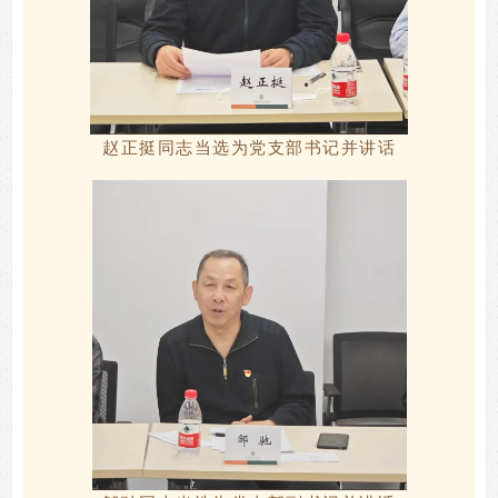
赵正挺
同志
当选为党支部书记并
讲
话