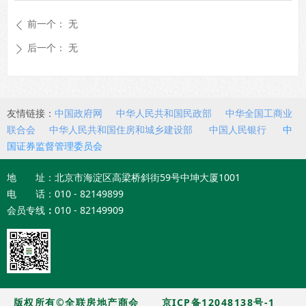
前一个：
无
ꄴ
后一个：
无
ꄲ
友情链接：
中国政府网
中华人民共和国民政部
中华全国工商业
联合会
中华人民共和国住房和城乡建设部
中国人民银行
中
国证券监督管理委员会
地 址：北京市海淀区高梁桥斜街59号中坤大厦1001
电 话：010 - 82149899
会员专线
：
010 - 82149909
版权所有©全联房地产商会
京ICP备12048138号-1