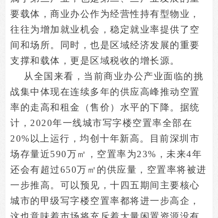
要载体，商业办公作为经营性持有型物业，
往往为增加就业机会，稳定就业率提供了空
间和场所。同时，也是区域经济发展的重要
支撑和载体，更是区域税收的增长源。
从全国来看，当前商业办公产业面临的挑
战集中体现在连续多年的供应高峰推动空置
率的走高和租金（售价）水平的下降。据统
计
，
2020
年一线城市写字楼空置率全部在
20%以上运行，均创十年新高。
目前深圳市
场存量近590万
㎡
，空置率为23%，未来4年
还会有超过650万
㎡
的供应量，空置率将被进
一步推高。可以预见，十四五期间主要核心
城市的甲级写字楼空置率都将进一步高企，
这也意味着市场将充斥着大量闲置资源没有