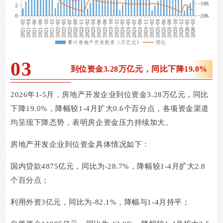
03
到位资金3.28万亿元，同比下降19.0%
2026
年
1-5
月，房地产开发企业到位资金
3.28
万亿元，同比
下降
19.0%
，降幅较
1-4
月扩大
0.6
个百分点，各项资金渠道
均呈现下降态势，表明房企资金压力持续加大。
房地产开发企业到位资金具体情况如下：
国内贷款
4875
亿元，同比为
-28.7%
，降幅较
1-4
月扩大
2.8
个百分点；
利用外资
3
亿元，同比为
-82.1%
，降幅与
1-4
月持平；