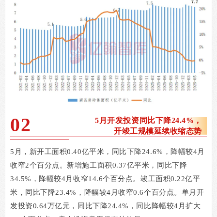
02
5
月开发投资同比下降24.4%，
开竣工规模延续收缩态势
5
月，新开工面积
0.40
亿平米，同比下降
24.6%
，降幅较
4
月
收窄
2
个百分点。新增施工面积
0.37
亿平米，同比下降
34.5%
，降幅较
4
月收窄
14.6
个百分点。竣工面积
0.22
亿平
米，同比下降
23.4%
，降幅较
4
月收窄
0.6
个百分点。单月开
发投资
0.64
万亿元，同比下降
24.4%
，同比降幅较
4
月扩大