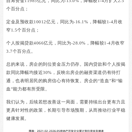
自筹资金
11985
亿元，同比为
-13.0%
，降幅较
1-4
月扩大
2.5
个百分点；
定金及预收款
10012
亿元，同比为
-16.1%
，降幅较
1-4
月收
窄
1.5
个百分点；
个人按揭贷款
4066
亿元，同比为
-28.0%
，降幅较
1-4
月收窄
3.7
个百分点。
总的来说，房企的到位资金压力仍存。国内贷款和个人按揭
款同比降幅均接近
30%
，反映出房企的融资渠道仍有待打
通，也表明居民的购房信心有待恢复。房企的
“
造血
”
和
“
输
血
”
能力都有所受限。
我们认为，后续若想改善这一局面，需要持续出台更有力且
更具针对性的政策，长期引导市场预期，从而推动行业平稳
健康发展。