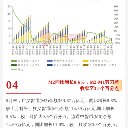
04
M2
同比增长8.6%，M2-M1剪刀差
收窄至3.1个百分点
5
月末，广义货币
(M2)
余额
353.67
万亿元，同比增长
8.6%
，
较上月持平。狭义货币
(M1)
余额
114.89
万亿元
,
同比增长
5.5%
，较上月扩大
0.5
个百分点。流通中货币
(M0)
余额
14.69
万亿元，同比增长
11.9%
，较上月收缩
0.3
个百分点。