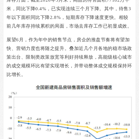
库存方面，截至
2026
年
5
月末，商品房待售面积
77182
万平
米，同比下降
0.4%
，已实现连续三个月下降。其中，待售
3
年以下面积同比下降
2.8%
，短期库存下降速度更快。相较
前几年库存持续累积的局面，市场去库存工作已初显成效。
展望
6
月，作为年中的销售节点，房企的推盘节奏将有望加
快、营销力度也将随之提升。叠加近几个月各地的稳市场政
策出台、限制类政策放宽等利好持续释放，高能级核心城市
的成交规模环比有望实现增长，并带动整体成交规模保持环
比增长。