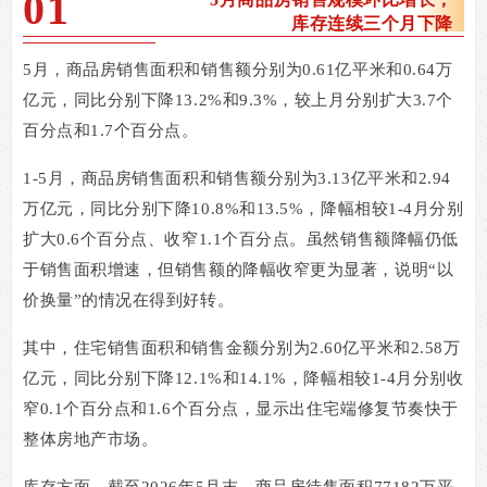
0
1
库存连续三个月下降
5
月，商品房销售面积和销售额分别为
0.61
亿平米和
0.64
万
亿元，同比分别下降
13.2%
和
9.3%
，较上月分别扩大
3.7
个
百分点和
1.7
个百分点。
1-5
月，商品房销售面积和销售额分别为
3.13
亿平米和
2.94
万亿元，同比分别下降
10.8%
和
13.5%
，降幅相较
1-4
月分别
扩大
0.6
个百分点、收窄
1.1
个百分点。虽然销售额降幅仍低
于销售面积增速，但销售额的降幅收窄更为显著，说明
“
以
价换量
”
的情况在得到好转。
其中，住宅销售面积和销售金额分别为
2.60
亿平米和
2.58
万
亿元，同比分别下降
12.1%
和
14.1%
，降幅相较
1-4
月分别收
窄
0.1
个百分点和
1.6
个百分点，显示出住宅端修复节奏快于
整体房地产市场。