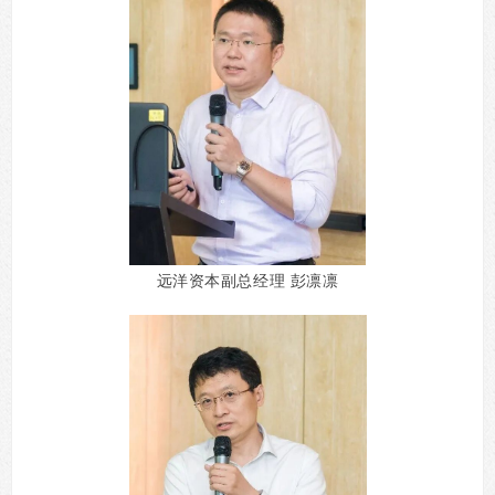
远洋资本副总经理 彭凛凛