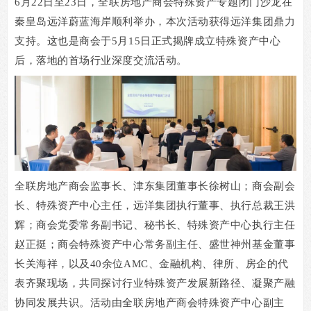
6
月
22
日至
23
日，全联房地产商会特殊资产专题闭门沙龙在
秦皇岛远洋蔚蓝海岸顺利举办，本次活动获得远洋集团鼎力
支持。这也是商会于
5
月
15
日正式揭牌成立特殊资产中心
后，落地的首场行业深度交流活动。
全联房地产商会监事长、津东集团董事长徐树山；商会副会
长、特殊资产中心主任，远洋集团执行董事、执行总裁王洪
辉；商会党委常务副书记、秘书长、特殊资产中心执行主任
赵正挺；商会特殊资产中心常务副主任、盛世神州基金董事
长关海祥，以及
40
余位
AMC
、金融机构、律所、房企的代
表齐聚现场，共同探讨行业特殊资产发展新路径、凝聚产融
协同发展共识。活动由全联房地产商会特殊资产中心副主