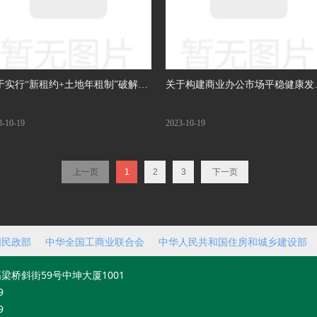
于实行“新租约+土地年租制”破解城
关于构建商业办公市场平稳健康发
有机更新障碍的提案
体系的提案
3-10-19
2023-10-19
上一页
1
2
3
下一页
国民政部
中华全国工商业联合会
中华人民共和国住房和城乡建设部
梁桥斜街59号中坤大厦1001
9
9