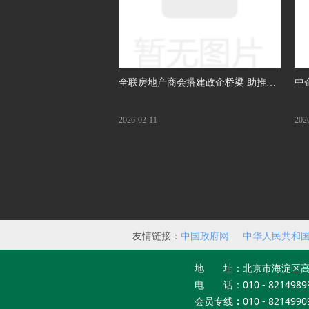
全联房地产商会搭建政企桥梁 助推图
中
木舒克市招商引资
动
2026-02-11
202
友情链接：
中国政府网
中华人民共和
员会
地 址：北京市海淀区高
电 话：010 - 8214989
会员专线
：
010 - 8214990