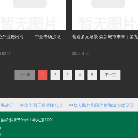
企产业链出海 —— 中亚专场沙龙活
营造多元场景 焕新城市未来｜第
圆满举办
城市更新创新大会在京召开
6-02-11
2026-01-26
上一页
1
2
3
4
5
下一页
国民政部
中华全国工商业联合会
中华人民共和国住房和城乡建设部
梁桥斜街59号中坤大厦1001
9
9