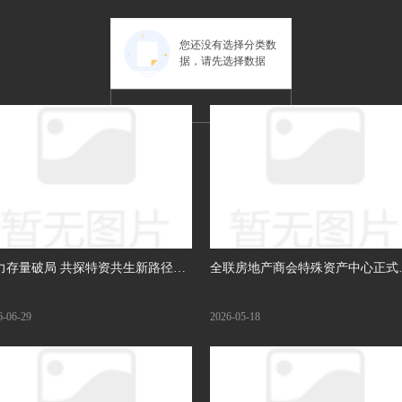
您还没有选择分类数
据，请先选择数据
力存量破局 共探特资共生新路径｜
全联房地产商会特殊资产中心正式
联房地产商会首期特殊资产闭门沙
立 助力房地产存量资产盘活与风险化
6-06-29
2026-05-18
在秦皇岛远洋蔚蓝海岸圆满举办
解